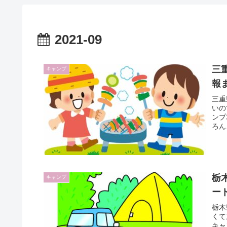
2021-09
三
キャンプ
報
三重
いの
ンプ
ろん
栃
キャンプ
ー
栃木
くて
キャ