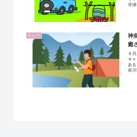
寺湖
神
キャンプ
癒
９月
キャ
ある
奈川