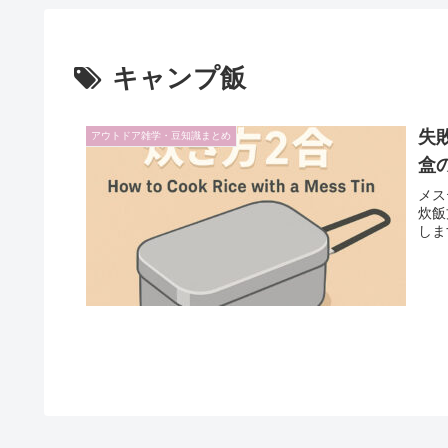
キャンプ飯
失
アウトドア雑学・豆知識まとめ
盒
メス
炊飯
しま