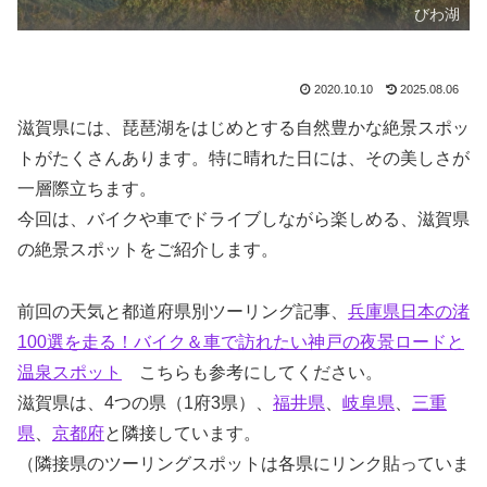
びわ湖
2020.10.10
2025.08.06
滋賀県には、琵琶湖をはじめとする自然豊かな絶景スポッ
トがたくさんあります。特に晴れた日には、その美しさが
一層際立ちます。
今回は、バイクや車でドライブしながら楽しめる、滋賀県
の絶景スポットをご紹介します。
前回の天気と都道府県別ツーリング記事、
兵庫県日本の渚
100選を走る！バイク＆車で訪れたい神戸の夜景ロードと
温泉スポット
こちらも参考にしてください。
滋賀県は、4つの県（1府3県）、
福井県
、
岐阜県
、
三重
県
、
京都府
と隣接しています。
（隣接県のツーリングスポットは各県にリンク貼っていま