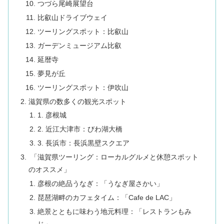
つづら尾崎展望台
比叡山ドライブウェイ
ツーリングスポット：比叡山
ガーデンミュージアム比叡
延暦寺
夢見が丘
ツーリングスポット：伊吹山
滋賀県の数多くの観光スポット
1. 彦根城
2. 近江大津市：びわ湖大橋
3. 長浜市：長浜黒壁スクエア
「滋賀県ツーリング：ローカルグルメと休憩スポット
のオススメ」
彦根の絶品うなぎ：「うなぎ屋さかい」
琵琶湖畔のカフェタイム：「Cafe de LAC」
絶景とともに味わう地元料理：「レストランもみ
じ」