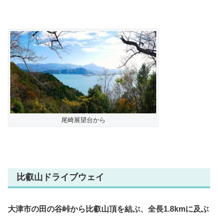
尾崎展望台から
比叡山ドライブウェイ
大津市の田の谷峠から比叡山頂を結ぶ、全長1.8kmに及ぶ