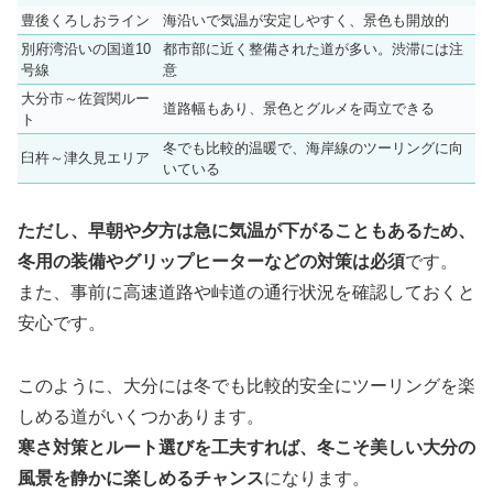
豊後くろしおライン
海沿いで気温が安定しやすく、景色も開放的
別府湾沿いの国道10
都市部に近く整備された道が多い。渋滞には注
号線
意
大分市～佐賀関ルー
道路幅もあり、景色とグルメを両立できる
ト
冬でも比較的温暖で、海岸線のツーリングに向
臼杵～津久見エリア
いている
ただし、早朝や夕方は急に気温が下がることもあるため、
冬用の装備やグリップヒーターなどの対策は必須
です。
また、事前に高速道路や峠道の通行状況を確認しておくと
安心です。
このように、大分には冬でも比較的安全にツーリングを楽
しめる道がいくつかあります。
寒さ対策とルート選びを工夫すれば、冬こそ美しい大分の
風景を静かに楽しめるチャンス
になります。