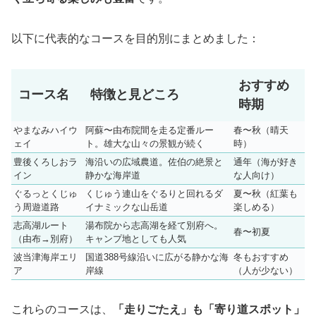
以下に代表的なコースを目的別にまとめました：
おすすめ
コース名
特徴と見どころ
時期
やまなみハイウ
阿蘇〜由布院間を走る定番ルー
春〜秋（晴天
ェイ
ト。雄大な山々の景観が続く
時）
豊後くろしおラ
海沿いの広域農道。佐伯の絶景と
通年（海が好き
イン
静かな海岸道
な人向け）
ぐるっとくじゅ
くじゅう連山をぐるりと回れるダ
夏〜秋（紅葉も
う周遊道路
イナミックな山岳道
楽しめる）
志高湖ルート
湯布院から志高湖を経て別府へ。
春〜初夏
（由布→別府）
キャンプ地としても人気
波当津海岸エリ
国道388号線沿いに広がる静かな海
冬もおすすめ
ア
岸線
（人が少ない）
これらのコースは、
「走りごたえ」も「寄り道スポット」