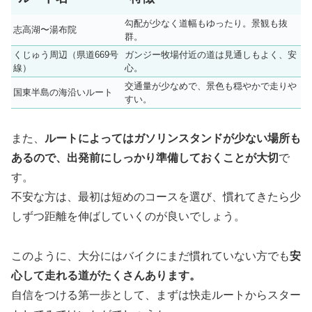
勾配が少なく道幅もゆったり。景観も抜
志高湖〜湯布院
群。
くじゅう周辺（県道669号
ガンジー牧場付近の道は見通しもよく、安
線）
心。
交通量が少なめで、景色も穏やかで走りや
国東半島の海沿いルート
すい。
また、
ルートによってはガソリンスタンドが少ない場所も
あるので、出発前にしっかり準備しておくことが大切
で
す。
不安な方は、最初は短めのコースを選び、慣れてきたら少
しずつ距離を伸ばしていくのが良いでしょう。
このように、大分にはバイクにまだ慣れていない方でも
安
心して走れる道がたくさんあります。
自信をつける第一歩として、まずは快走ルートからスター