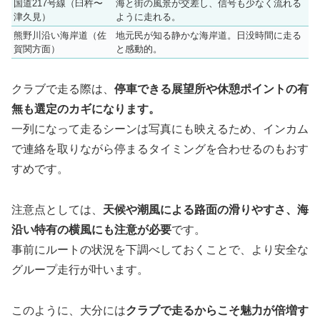
国道217号線（臼杵〜
海と街の風景が交差し、信号も少なく流れる
津久見）
ように走れる。
熊野川沿い海岸道（佐
地元民が知る静かな海岸道。日没時間に走る
賀関方面）
と感動的。
クラブで走る際は、
停車できる展望所や休憩ポイントの有
無も選定のカギになります。
一列になって走るシーンは写真にも映えるため、インカム
で連絡を取りながら停まるタイミングを合わせるのもおす
すめです。
注意点としては、
天候や潮風による路面の滑りやすさ、海
沿い特有の横風にも注意が必要
です。
事前にルートの状況を下調べしておくことで、より安全な
グループ走行が叶います。
このように、大分には
クラブで走るからこそ魅力が倍増す