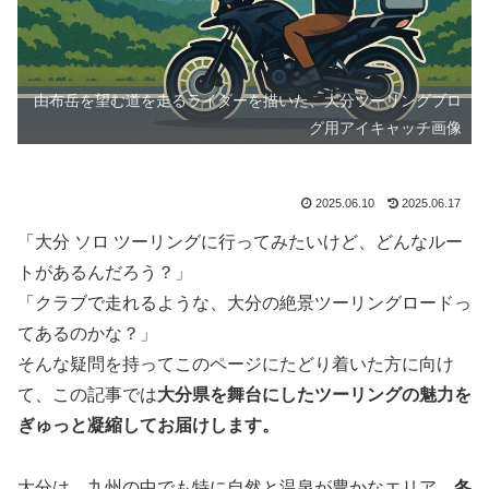
由布岳を望む道を走るライダーを描いた、大分ツーリングブロ
グ用アイキャッチ画像
2025.06.10
2025.06.17
「大分 ソロ ツーリングに行ってみたいけど、どんなルー
トがあるんだろう？」
「クラブで走れるような、大分の絶景ツーリングロードっ
てあるのかな？」
そんな疑問を持ってこのページにたどり着いた方に向け
て、この記事では
大分県を舞台にしたツーリングの魅力を
ぎゅっと凝縮してお届けします。
大分は、九州の中でも特に自然と温泉が豊かなエリア。
冬