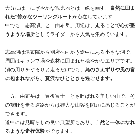
大分には、にぎやかな観光地とは一線を画す、
自然に囲ま
れた“静かなツーリングルート
が点在しています。
中でも「志高湖」と「由布岳」周辺は、
走ることで心が整
うような場所
としてライダーから人気を集めています。
志高湖は湯布院から別府へ向かう途中にある小さな湖で、
周囲はキャンプ場や森林に囲まれた穏やかなエリアです。
湖の周りをぐるりと走るだけでも、
鳥のさえずりや風の音
に包まれながら、贅沢なひとときを過ごせます。
一方、由布岳は「豊後富士」とも呼ばれる美しい山で、そ
の裾野を走る道路からは雄大な山容を間近に感じることが
できます。
道中には見晴らしの良い展望所もあり、
自然と一体になれ
るような走行体験
ができます。