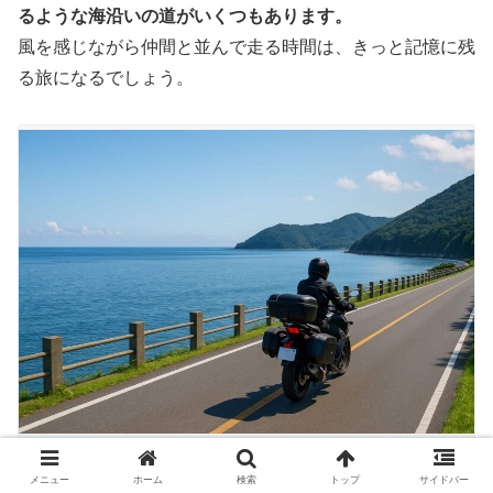
るような海沿いの道がいくつもあります。
風を感じながら仲間と並んで走る時間は、きっと記憶に残
る旅になるでしょう。
大分の穴場海岸線を仲間と快走するツーリングクラブに最適な絶景コ
ース
メニュー
ホーム
検索
トップ
サイドバー